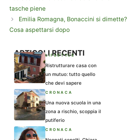
tasche piene
Emilia Romagna, Bonaccini si dimette?
Cosa aspettarsi dopo
ARTICOLI RECENTI
LIFESTYLE
Ristrutturare casa con
un mutuo: tutto quello
che devi sapere
CRONACA
Una nuova scuola in una
zona a rischio, scoppia il
putiferio
CRONACA
Neonati sepolti, Chiara