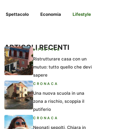
Spettacolo
Economia
Lifestyle
ARTICOLI RECENTI
LIFESTYLE
Ristrutturare casa con un
mutuo: tutto quello che devi
sapere
CRONACA
Una nuova scuola in una
zona a rischio, scoppia il
putiferio
CRONACA
Neonati sepolti, Chiara in