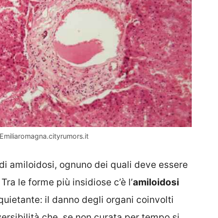
-Emiliaromagna.cityrumors.it
 di amiloidosi, ognuno dei quali deve essere
Tra le forme più insidiose c’è l’
amiloidosi
quietante: il danno degli organi coinvolti
versibilità che, se non curata per tempo si