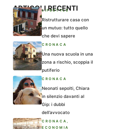
ARTICOLI RECENTI
LIFESTYLE
Ristrutturare casa con
un mutuo: tutto quello
che devi sapere
CRONACA
Una nuova scuola in una
zona a rischio, scoppia il
putiferio
CRONACA
Neonati sepolti, Chiara
in silenzio davanti al
Gip: i dubbi
dell’avvocato
CRONACA
,
ECONOMIA